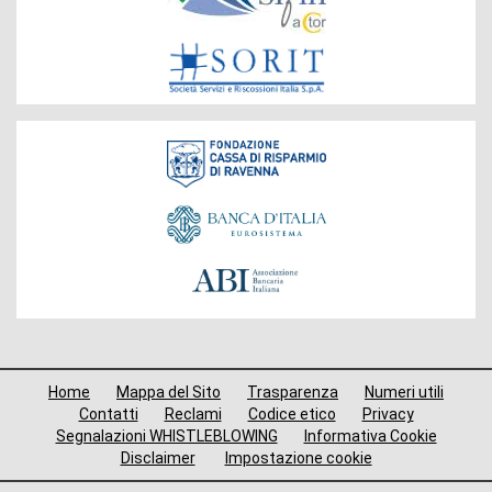
Fondazione
Menù
Home
Mappa del Sito
Trasparenza
Numeri utili
di
Contatti
Reclami
Codice etico
Privacy
Segnalazioni WHISTLEBLOWING
Informativa Cookie
navigazione
Disclaimer
Impostazione cookie