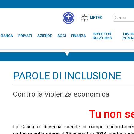
Cerca
METEO
nel
MENÙ
sito
ACCESSIBILITÀ
INVESTOR
LAVO
BANCA
PRIVATI
AZIENDE
SOCI
FINANZA
RELATIONS
CON N
PAROLE DI INCLUSIONE
Contro la violenza economica
Tu non se
La Cassa di Ravenna scende in campo concretame
violenza sulle donne
, il 25 novembre 2024, sostenend