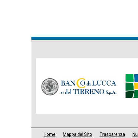
Banche
del
Gruppo
Menù
Home
Mappa del Sito
Trasparenza
Num