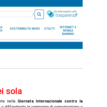
RA
INTERNET E
SOSTENIBILITÀ
NEWS
UTILITY
OI
MOBILE
BANKING
i sola
nte nella
Giornata Internazionale contro la
o e diffondendo la campagna di comunicazione e