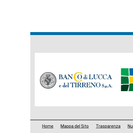
Banche
del
Gruppo
Menù
Home
Mappa del Sito
Trasparenza
Num