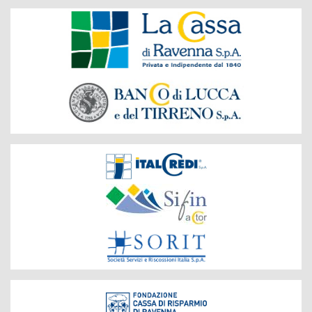
Banche
del
Gruppo
Società
del
Gruppo
Fondazione