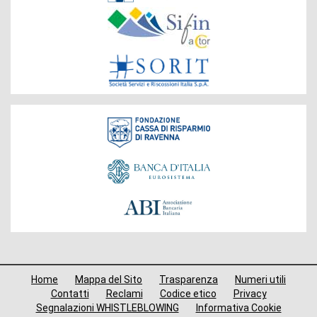
del
Gruppo
Fondazione
Menù
Home
Mappa del Sito
Trasparenza
Numeri utili
di
Contatti
Reclami
Codice etico
Privacy
Segnalazioni WHISTLEBLOWING
Informativa Cookie