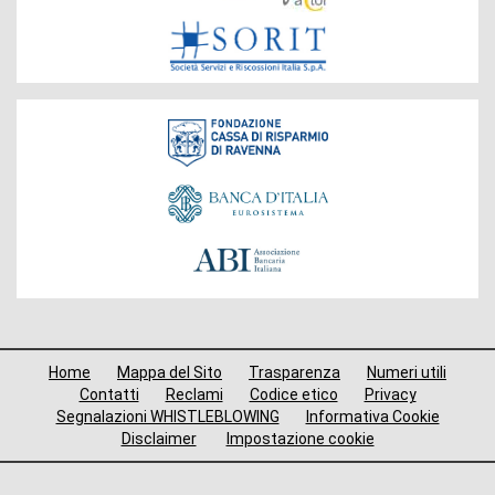
Fondazione
Menù
Home
Mappa del Sito
Trasparenza
Numeri utili
di
Contatti
Reclami
Codice etico
Privacy
Segnalazioni WHISTLEBLOWING
Informativa Cookie
navigazione
Disclaimer
Impostazione cookie
footer