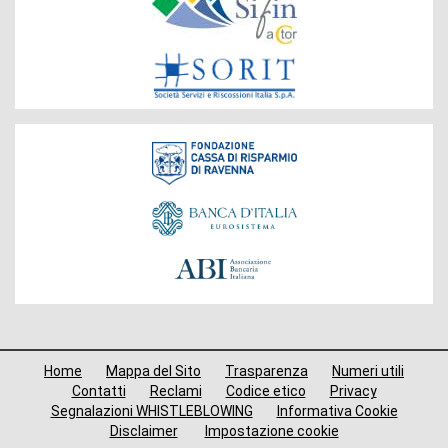
Gruppo
Fondazione
Menù
Home
Mappa del Sito
Trasparenza
Numeri utili
di
Contatti
Reclami
Codice etico
Privacy
Segnalazioni WHISTLEBLOWING
Informativa Cookie
navigazione
Disclaimer
Impostazione cookie