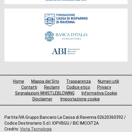
Fondazione
Menù
Home
Mappa del Sito
Trasparenza
Numeri utili
di
Contatti
Reclami
Codice etico
Privacy
Segnalazioni WHISTLEBLOWING
Informativa Cookie
navigazione
Disclaimer
Impostazione cookie
footer
Altre
Partita IVA Gruppo Bancario La Cassa di Ravenna 02620360392 /
Codice Destinatario S.d.I. IOPVBGU / BIC IMCOIT2A
informazioni
Credits:
Vista Tecnologie