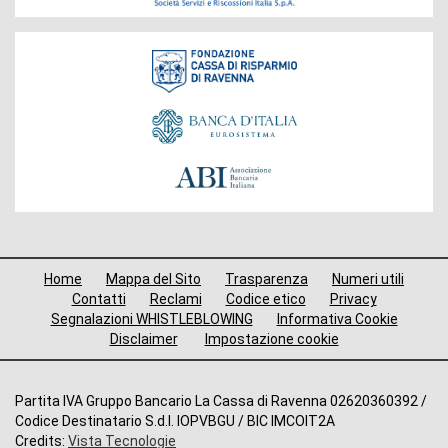
Fondazione
Menù
Home
Mappa del Sito
Trasparenza
Numeri utili
di
Contatti
Reclami
Codice etico
Privacy
Segnalazioni WHISTLEBLOWING
Informativa Cookie
navigazione
Disclaimer
Impostazione cookie
footer
Altre
Partita IVA Gruppo Bancario La Cassa di Ravenna 02620360392 /
Codice Destinatario S.d.I. IOPVBGU / BIC IMCOIT2A
informazioni
Credits:
Vista Tecnologie