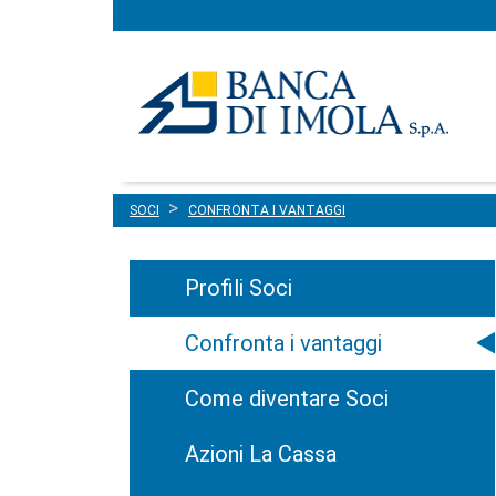
Menu
Salta al contenuto
principale
SOCI
CONFRONTA I VANTAGGI
Profili Soci
Confronta i vantaggi
Come diventare Soci
Azioni La Cassa