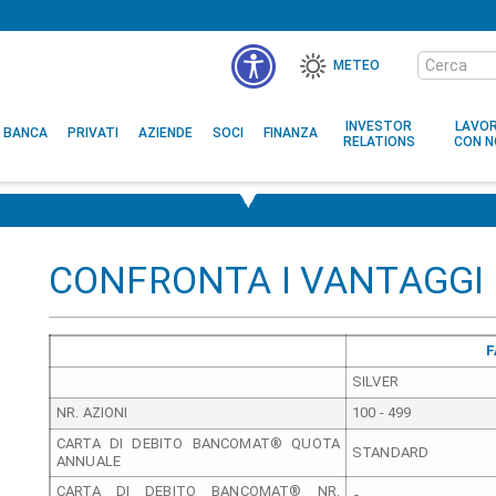
Cerca
METEO
nel
MENÙ
sito
ACCESSIBILITÀ
INVESTOR
LAVO
BANCA
PRIVATI
AZIENDE
SOCI
FINANZA
RELATIONS
CON N
CONFRONTA I VANTAGGI
F
SILVER
NR. AZIONI
100 - 499
CARTA DI DEBITO BANCOMAT® QUOTA
STANDARD
ANNUALE
CARTA DI DEBITO BANCOMAT® NR.