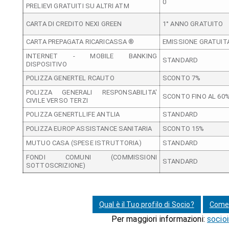
0
PRELIEVI GRATUITI SU ALTRI ATM
CARTA DI CREDITO NEXI GREEN
1° ANNO GRATUITO
CARTA PREPAGATA RICARICASSA ®
EMISSIONE GRATUIT
INTERNET - MOBILE BANKING
STANDARD
DISPOSITIVO
POLIZZA GENERTEL RCAUTO
SCONTO 7%
POLIZZA GENERALI RESPONSABILITA'
SCONTO FINO AL 60
CIVILE VERSO TERZI
POLIZZA GENERTLLIFE ANTLIA
STANDARD
POLIZZA EUROP ASSISTANCE SANITARIA
SCONTO 15%
MUTUO CASA (SPESE ISTRUTTORIA)
STANDARD
FONDI COMUNI (COMMISSIONI
STANDARD
SOTTOSCRIZIONE)
Qual è il Tuo profilo di Socio?
Come 
Per maggiori informazioni:
socio