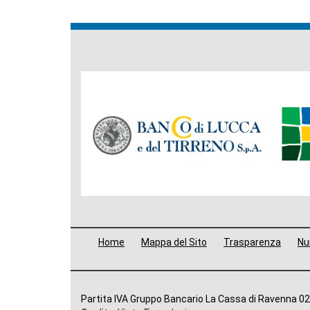
Banche
del
Gruppo
Menù
Home
Mappa del Sito
Trasparenza
Num
di
navigazione
Altre
Partita IVA Gruppo Bancario La Cassa di Ravenna 0
footer