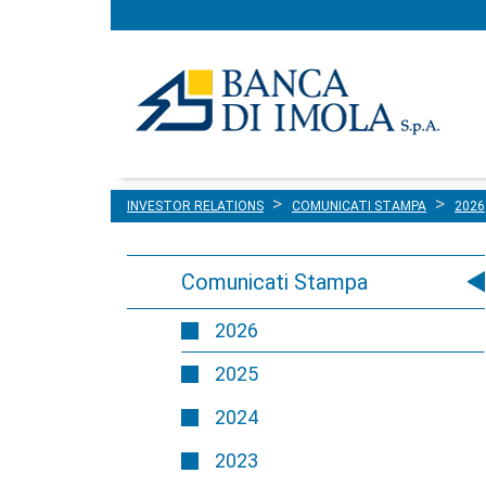
Menu
Salta al contenuto
principale
INVESTOR RELATIONS
COMUNICATI STAMPA
2026
Comunicati Stampa
2026
2025
2024
2023