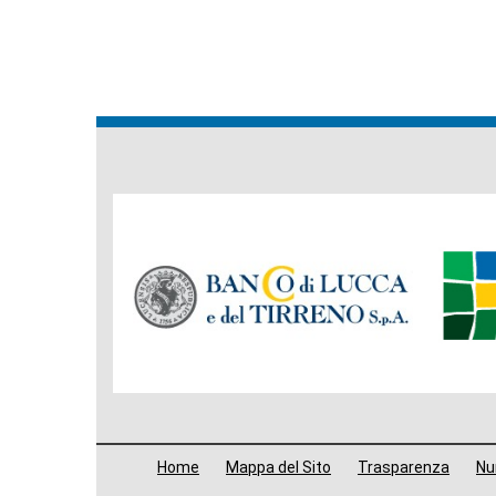
Banche
del
Gruppo
Menù
Home
Mappa del Sito
Trasparenza
Num