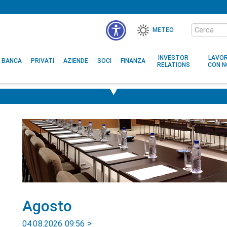
Cerca
METEO
nel
MENÙ
sito
ACCESSIBILITÀ
INVESTOR
LAVO
BANCA
PRIVATI
AZIENDE
SOCI
FINANZA
RELATIONS
CON N
Agosto
04.08.2026 09:56