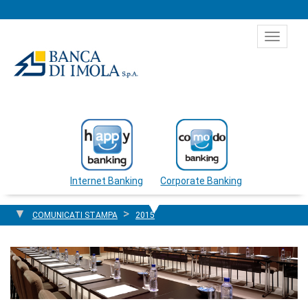
Salta al contenuto
Toggle
navigat
Internet Banking
Corporate Banking
COMUNICATI STAMPA
2015