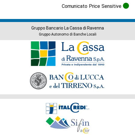
Comunicato Price Sensitive
Gruppo Bancario La Cassa di Ravenna
Gruppo Autonomo di Banche Locali
Banche
del
Gruppo
Società
del
Gruppo