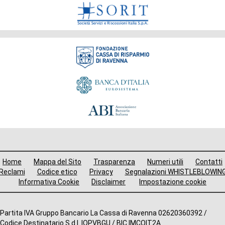
Fondazione
Menù
Home
Mappa del Sito
Trasparenza
Numeri utili
Contatti
i
Reclami
Codice etico
Privacy
Segnalazioni WHISTLEBLOWIN
Informativa Cookie
Disclaimer
Impostazione cookie
avigazione
ooter
Altre
Partita IVA Gruppo Bancario La Cassa di Ravenna 02620360392 /
Codice Destinatario S.d.I. IOPVBGU / BIC IMCOIT2A