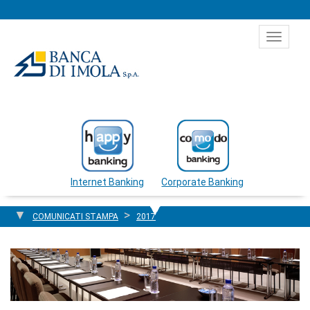
Salta al contenuto
Toggle
navigat
Internet Banking
Corporate Banking
COMUNICATI STAMPA
2017