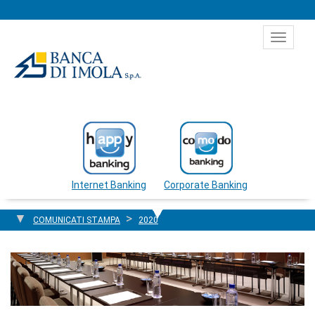
Salta al contenuto
Toggle
navigat
Internet Banking
Corporate Banking
COMUNICATI STAMPA
2020