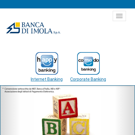
Salta al contenuto
Toggle
navigat
Internet Banking
Corporate Banking
Precedente
Succ