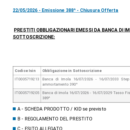
22/05/2026 - Emissione 388^ - Chiusura Offerta
PRESTITI OBBLIGAZIONARI EMESSI DA BANCA DI 
SOTTOSCRIZIONE:
Codice Isin
Obbligazione in Sottoscrizione
IT0005719213
Banca di Imola 16/07/2026 - 16/07/2033 Ste
ammortamento 390^
IT0005719205
Banca di Imola 16/07/2026 - 16/07/2029 Tasso Fi
389^
A
- SCHEDA PRODOTTO / KID se previsto
B
- REGOLAMENTO DEL PRESTITO
C
- ESITO ALLEGATO