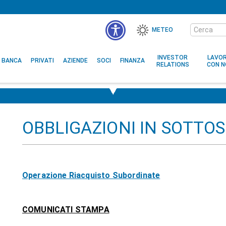
Cerca
METEO
nel
MENÙ
sito
ACCESSIBILITÀ
INVESTOR
LAVO
BANCA
PRIVATI
AZIENDE
SOCI
FINANZA
RELATIONS
CON N
OBBLIGAZIONI IN SOTTO
Operazione Riacquisto Subordinate
COMUNICATI STAMPA