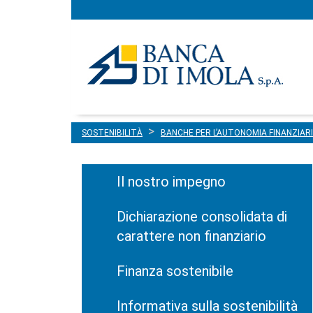
Menu
Salta al contenuto
principale
SOSTENIBILITÀ
BANCHE PER L’AUTONOMIA FINANZIAR
Il nostro impegno
Dichiarazione consolidata di
carattere non finanziario
Finanza sostenibile
Informativa sulla sostenibilità