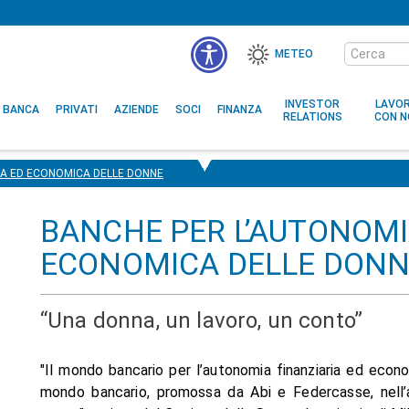
Cerca
METEO
nel
MENÙ
sito
ACCESSIBILITÀ
INVESTOR
LAVO
BANCA
PRIVATI
AZIENDE
SOCI
FINANZA
RELATIONS
CON N
IA ED ECONOMICA DELLE DONNE
BANCHE PER L’AUTONOMI
ECONOMICA DELLE DON
“Una donna, un lavoro, un conto”
"Il mondo bancario per l’autonomia finanziaria ed econom
mondo bancario, promossa da Abi e Federcasse, nell’