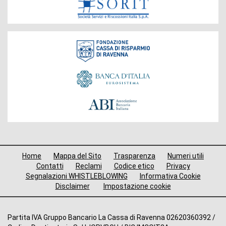
Fondazione
Menù
Home
Mappa del Sito
Trasparenza
Numeri utili
di
Contatti
Reclami
Codice etico
Privacy
Segnalazioni WHISTLEBLOWING
Informativa Cookie
navigazione
Disclaimer
Impostazione cookie
footer
Altre
Partita IVA Gruppo Bancario La Cassa di Ravenna 02620360392 /