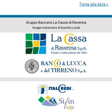
Torna alla lista »
Gruppo Bancario La Cassa di Ravenna
Gruppo Autonomo di Banche Locali
Banche
del
Gruppo
Società
del
Gruppo