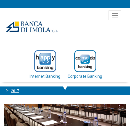
Salta al contenuto
Toggle
navigat
Internet Banking
Corporate Banking
2017