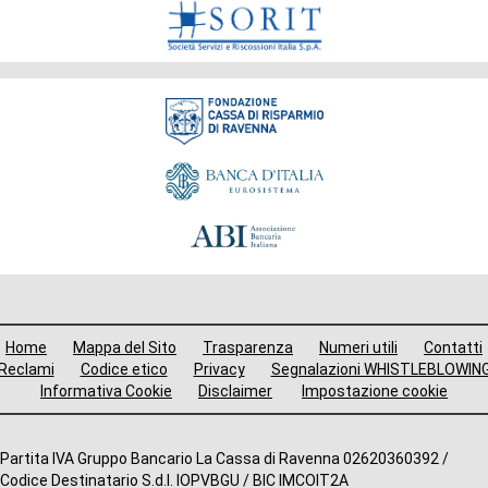
Fondazione
Menù
Home
Mappa del Sito
Trasparenza
Numeri utili
Contatti
i
Reclami
Codice etico
Privacy
Segnalazioni WHISTLEBLOWIN
Informativa Cookie
Disclaimer
Impostazione cookie
avigazione
ooter
Altre
Partita IVA Gruppo Bancario La Cassa di Ravenna 02620360392 /
Codice Destinatario S.d.I. IOPVBGU / BIC IMCOIT2A