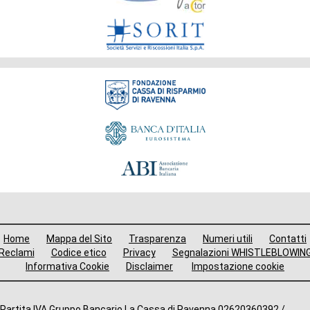
Fondazione
Menù
Home
Mappa del Sito
Trasparenza
Numeri utili
Contatti
i
Reclami
Codice etico
Privacy
Segnalazioni WHISTLEBLOWIN
Informativa Cookie
Disclaimer
Impostazione cookie
avigazione
ooter
Partita IVA Gruppo Bancario La Cassa di Ravenna 02620360392 /