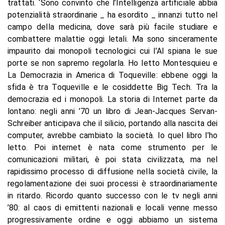
trattati. ‘Sono convinto che l’Intelligenza artificiale abbia
potenzialità straordinarie _ ha esordito _ innanzi tutto nel
campo della medicina, dove sarà più facile studiare e
combattere malattie oggi letali. Ma sono sinceramente
impaurito dai monopoli tecnologici cui l’AI spiana le sue
porte se non sapremo regolarla. Ho letto Montesquieu e
La Democrazia in America di Toqueville: ebbene oggi la
sfida è tra Toqueville e le cosiddette Big Tech. Tra la
democrazia ed i monopoli. La storia di Internet parte da
lontano: negli anni ’70 un libro di Jean-Jacques Servan-
Schreiber anticipava che il silicio, portando alla nascita dei
computer, avrebbe cambiato la società. Io quel libro l’ho
letto. Poi internet è nata come strumento per le
comunicazioni militari, è poi stata civilizzata, ma nel
rapidissimo processo di diffusione nella società civile, la
regolamentazione dei suoi processi è straordinariamente
in ritardo. Ricordo quanto successo con le tv negli anni
’80: al caos di emittenti nazionali e locali venne messo
progressivamente ordine e oggi abbiamo un sistema