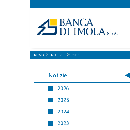
Menu
Salta al contenuto
principale
NEWS
NOTIZIE
2019
Notizie
2026
2025
2024
2023