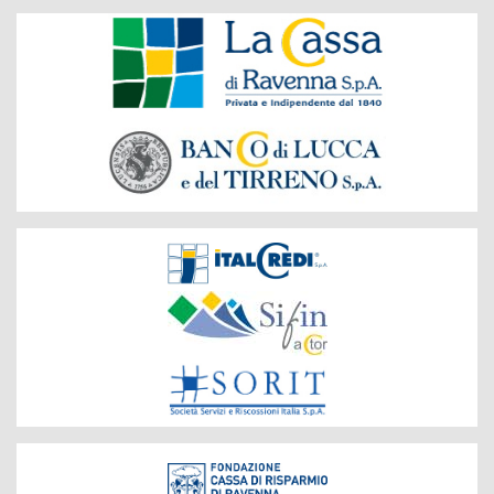
Banche
del
Gruppo
Società
del
Gruppo
Fondazione