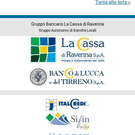
Torna alla lista »
Gruppo Bancario La Cassa di Ravenna
Gruppo Autonomo di Banche Locali
Banche
del
Gruppo
Società
del
Gruppo