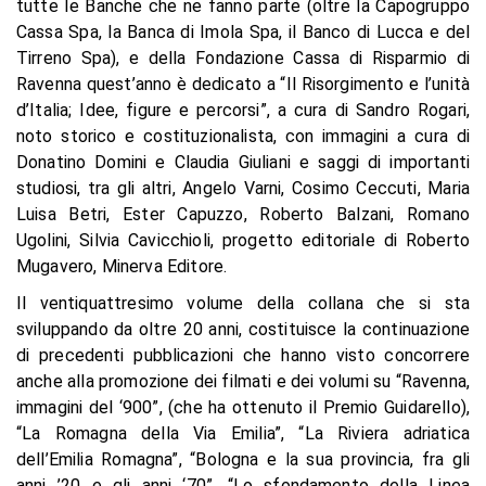
tutte le Banche che ne fanno parte (oltre la Capogruppo
Cassa Spa, la Banca di Imola Spa, il Banco di Lucca e del
Tirreno Spa), e della Fondazione Cassa di Risparmio di
Ravenna quest’anno è dedicato a “Il Risorgimento e l’unità
d’Italia; Idee, figure e percorsi”, a cura di Sandro Rogari,
noto storico e costituzionalista, con immagini a cura di
Donatino Domini e Claudia Giuliani e saggi di importanti
studiosi, tra gli altri, Angelo Varni, Cosimo Ceccuti, Maria
Luisa Betri, Ester Capuzzo, Roberto Balzani, Romano
Ugolini, Silvia Cavicchioli, progetto editoriale di Roberto
Mugavero, Minerva Editore.
Il ventiquattresimo volume della collana che si sta
sviluppando da oltre 20 anni, costituisce la continuazione
di precedenti pubblicazioni che hanno visto concorrere
anche alla promozione dei filmati e dei volumi su “Ravenna,
immagini del ‘900”, (che ha ottenuto il Premio Guidarello),
“La Romagna della Via Emilia”, “La Riviera adriatica
dell’Emilia Romagna”, “Bologna e la sua provincia, fra gli
anni ’20 e gli anni ‘70”, “Lo sfondamento della Linea