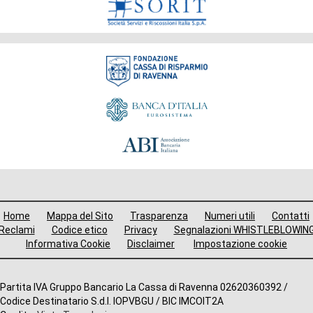
Fondazione
Menù
Home
Mappa del Sito
Trasparenza
Numeri utili
Contatti
i
Reclami
Codice etico
Privacy
Segnalazioni WHISTLEBLOWIN
Informativa Cookie
Disclaimer
Impostazione cookie
avigazione
ooter
Altre
Partita IVA Gruppo Bancario La Cassa di Ravenna 02620360392 /
Codice Destinatario S.d.I. IOPVBGU / BIC IMCOIT2A