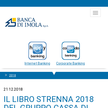
Salta al contenuto
Toggle
navigat
Internet Banking
Corporate Banking
2018
21.12.2018
IL LIBRO STRENNA 2018
DEL GRUPPO CASSA DI