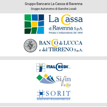
Gruppo Bancario La Cassa di Ravenna
Gruppo Autonomo di Banche Locali
Banche
del
Gruppo
Società
del
Gruppo