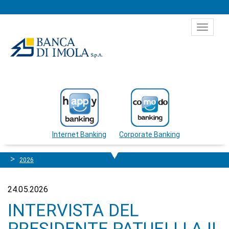
Salta al contenuto
Toggle
navigat
Internet Banking
Corporate Banking
2026
24.05.2026
INTERVISTA DEL
PRESIDENTE PATUELLI A IL