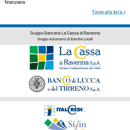
finanziaria.
Torna alla lista »
Gruppo Bancario La Cassa di Ravenna
Gruppo Autonomo di Banche Locali
Banche
del
Gruppo
Società
del
Gruppo