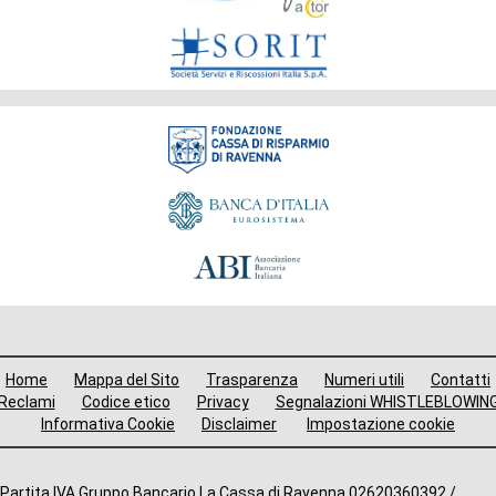
Fondazione
Menù
Home
Mappa del Sito
Trasparenza
Numeri utili
Contatti
i
Reclami
Codice etico
Privacy
Segnalazioni WHISTLEBLOWIN
Informativa Cookie
Disclaimer
Impostazione cookie
avigazione
ooter
Partita IVA Gruppo Bancario La Cassa di Ravenna 02620360392 /