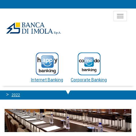
Salta al contenuto
Toggle
navigat
Internet Banking
Corporate Banking
2022