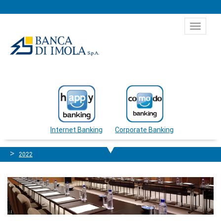
Salta al contenuto
Toggle
navigat
Internet Banking
Corporate Banking
2022