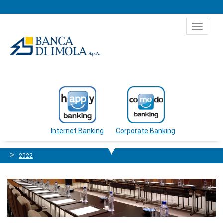
Salta al contenuto
Toggle
navigat
Internet Banking
Corporate Banking
2022