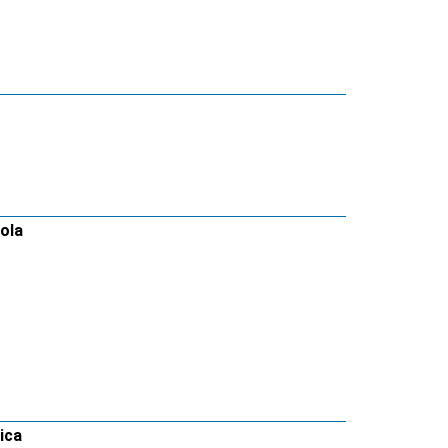
ola
ica