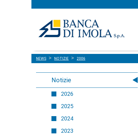
Menu
Salta al contenuto
principale
NEWS
NOTIZIE
2006
Notizie
2026
2025
2024
2023