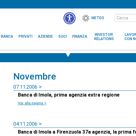
Cerca
METEO
nel
MENÙ
sito
ACCESSIBILITÀ
INVESTOR
LAVO
BANCA
PRIVATI
AZIENDE
SOCI
FINANZA
RELATIONS
CON N
Novembre
07.11.2006
Banca di Imola, prima agenzia extra regione
Vai alla pagina >
04.11.2006
Banca di Imola a Firenzuola 37a agenzia, la prima f