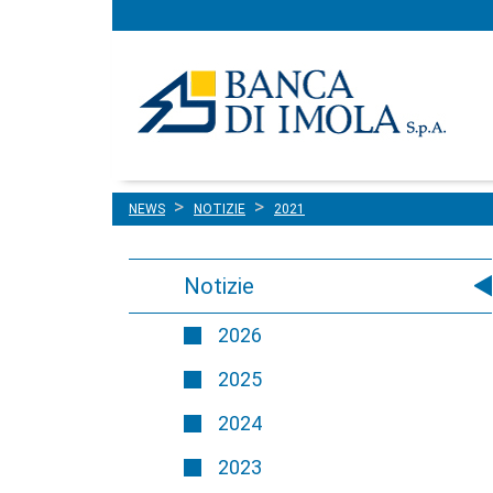
Menu
Salta al contenuto
principale
NEWS
NOTIZIE
2021
Notizie
2026
2025
2024
2023