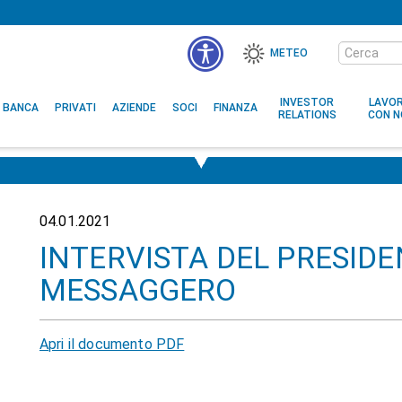
Cerca
METEO
nel
MENÙ
sito
ACCESSIBILITÀ
INVESTOR
LAVO
BANCA
PRIVATI
AZIENDE
SOCI
FINANZA
RELATIONS
CON N
04.01.2021
INTERVISTA DEL PRESIDE
MESSAGGERO
Apri il documento PDF