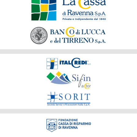
del
Gruppo
Società
del
Gruppo
Fondazione