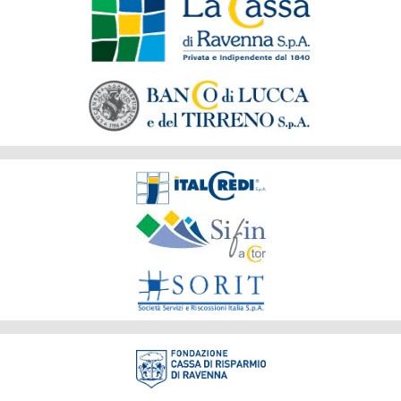
del
Gruppo
Società
del
Gruppo
Fondazione