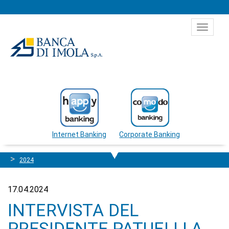
Salta al contenuto
Toggle
navigat
Internet Banking
Corporate Banking
2024
17.04.2024
INTERVISTA DEL
PRESIDENTE PATUELLI A