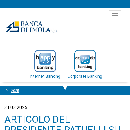
Salta al contenuto
Toggle
navigat
Internet Banking
Corporate Banking
2025
31.03.2025
ARTICOLO DEL
PRESIDENTE PATUELLI SU