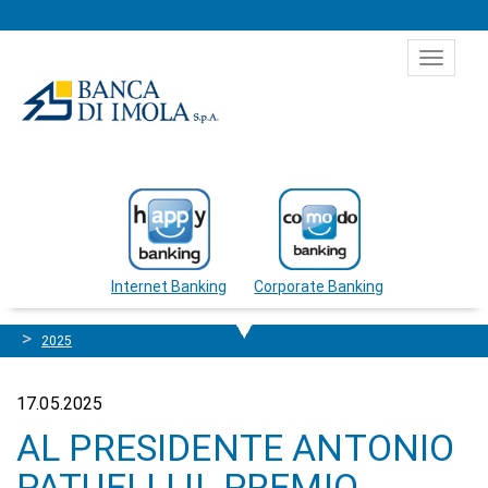
Salta al contenuto
Toggle
navigat
Internet Banking
Corporate Banking
2025
17.05.2025
AL PRESIDENTE ANTONIO
PATUELLI IL PREMIO