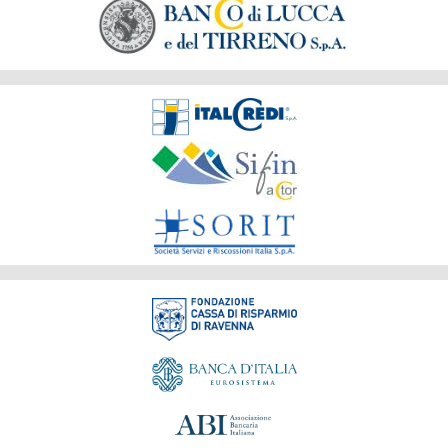
Società
del
Gruppo
Fondazione