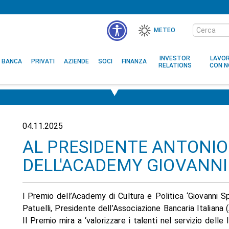
Cerca
METEO
nel
MENÙ
sito
ACCESSIBILITÀ
INVESTOR
LAVO
BANCA
PRIVATI
AZIENDE
SOCI
FINANZA
RELATIONS
CON N
04.11.2025
AL PRESIDENTE ANTONIO 
DELL'ACADEMY GIOVANNI
l Premio dell’Academy di Cultura e Politica ‘Giovanni Sp
Patuelli, Presidente dell’Associazione Bancaria Italiana
Il Premio mira a ‘valorizzare i talenti nel servizio delle 