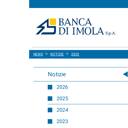
Menu
Salta al contenuto
principale
NEWS
NOTIZIE
2025
Notizie
2026
2025
2024
2023