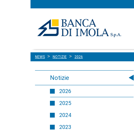
Menu
Salta al contenuto
principale
NEWS
NOTIZIE
2026
Notizie
2026
2025
2024
2023