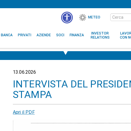
Cerca
METEO
nel
MENÙ
sito
ACCESSIBILITÀ
INVESTOR
LAVO
BANCA
PRIVATI
AZIENDE
SOCI
FINANZA
RELATIONS
CON N
13.06.2026
INTERVISTA DEL PRESIDE
STAMPA
Apri il PDF