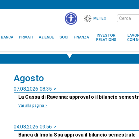
Cerca
METEO
nel
MENÙ
sito
ACCESSIBILITÀ
INVESTOR
LAVO
BANCA
PRIVATI
AZIENDE
SOCI
FINANZA
RELATIONS
CON N
Agosto
07.08.2026 08:35
La Cassa di Ravenna: approvato il bilancio semest
Vai alla pagina >
04.08.2026 09:56
Banca di Imola Spa approva il bilancio semestrale