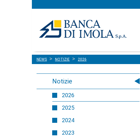
Menu
Salta al contenuto
principale
NEWS
NOTIZIE
2026
Notizie
2026
2025
2024
2023