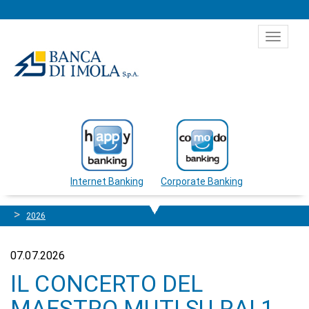
Salta al contenuto
Toggle
navigat
Internet Banking
Corporate Banking
2026
07.07.2026
IL CONCERTO DEL
MAESTRO MUTI SU RAI 1