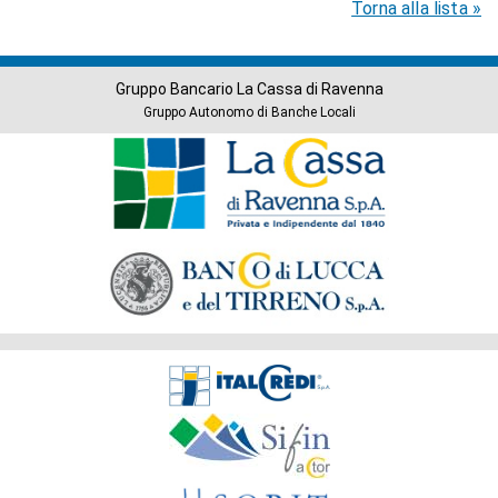
Torna alla lista »
Gruppo Bancario La Cassa di Ravenna
Gruppo Autonomo di Banche Locali
Banche
del
Gruppo
Società
del
Gruppo