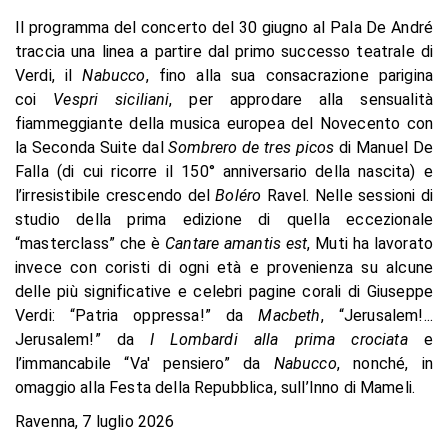
Il programma del concerto del 30 giugno al Pala De André
traccia una linea a partire dal primo successo teatrale di
Verdi, il
Nabucco
, fino alla sua consacrazione parigina
coi
Vespri siciliani
, per approdare alla sensualità
fiammeggiante della musica europea del Novecento con
la Seconda Suite dal
Sombrero de tres picos
di Manuel De
Falla (di cui ricorre il 150° anniversario della nascita) e
l’irresistibile crescendo del
Boléro
Ravel. Nelle sessioni di
studio della prima edizione di quella eccezionale
“masterclass” che è
Cantare amantis est
, Muti ha lavorato
invece con coristi di ogni età e provenienza su alcune
delle più significative e celebri pagine corali di Giuseppe
Verdi: “Patria oppressa!” da
Macbeth
, “Jerusalem!...
Jerusalem!” da
I Lombardi alla prima crociata
e
l’immancabile “Va' pensiero” da
Nabucco
, nonché, in
omaggio alla Festa della Repubblica, sull’Inno di Mameli.
Ravenna, 7 luglio 2026