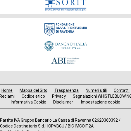
Fondazione
Menù
Home
Mappa del Sito
Trasparenza
Numeri utili
Contatti
i
Reclami
Codice etico
Privacy
Segnalazioni WHISTLEBLOWIN
Informativa Cookie
Disclaimer
Impostazione cookie
avigazione
ooter
Altre
Partita IVA Gruppo Bancario La Cassa di Ravenna 02620360392 /
Codice Destinatario S.d.I. IOPVBGU / BIC IMCOIT2A