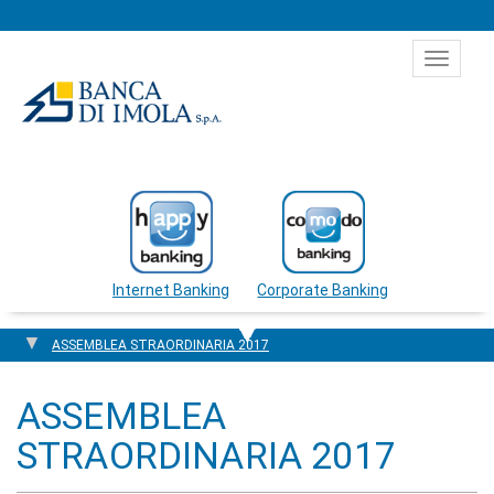
Salta al contenuto
Toggle
navigat
Internet Banking
Corporate Banking
ASSEMBLEA STRAORDINARIA 2017
ASSEMBLEA
STRAORDINARIA 2017