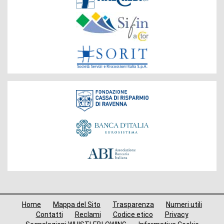
del
Gruppo
Fondazione
Menù
Home
Mappa del Sito
Trasparenza
Numeri utili
di
Contatti
Reclami
Codice etico
Privacy