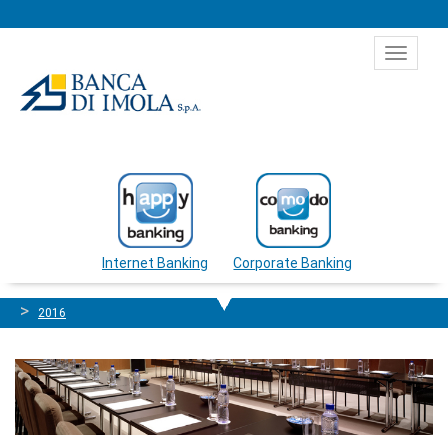
Salta al contenuto
Toggle
navigat
Internet Banking
Corporate Banking
2016