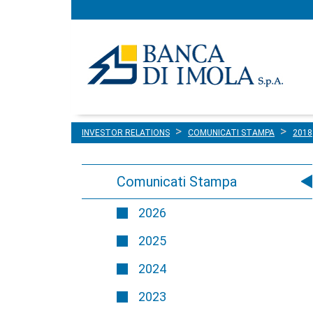
Menu
Salta al contenuto
principale
INVESTOR RELATIONS
COMUNICATI STAMPA
2018
Comunicati Stampa
2026
2025
2024
2023