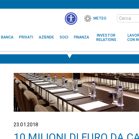
Cerca
METEO
nel
MENÙ
sito
ACCESSIBILITÀ
INVESTOR
LAVO
BANCA
PRIVATI
AZIENDE
SOCI
FINANZA
RELATIONS
CON N
23.01.2018
10 MILIONI DI EURO DA C