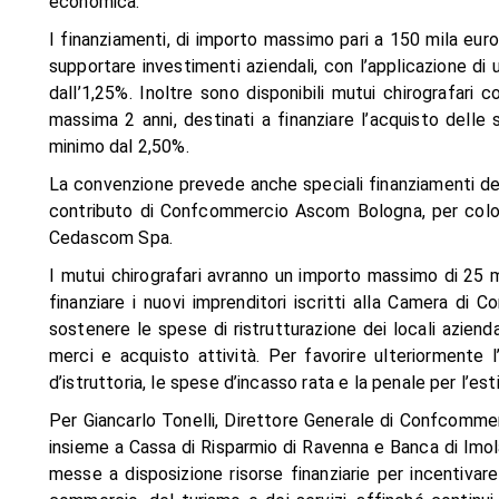
economica.
I finanziamenti, di importo massimo pari a 150 mila euro
supportare investimenti aziendali, con l’applicazione di
dall’1,25%. Inoltre sono disponibili mutui chirografar
massima 2 anni, destinati a finanziare l’acquisto delle 
minimo dal 2,50%.
La convenzione prevede anche speciali finanziamenti des
contributo di Confcommercio Ascom Bologna, per coloro
Cedascom Spa.
I mutui chirografari avranno un importo massimo di 25 m
finanziare i nuovi imprenditori iscritti alla Camera d
sostenere le spese di ristrutturazione dei locali aziendal
merci e acquisto attività. Per favorire ulteriormente
d’istruttoria, le spese d’incasso rata e la penale per l’es
Per Giancarlo Tonelli, Direttore Generale di Confcomme
insieme a Cassa di Risparmio di Ravenna e Banca di Imo
messe a disposizione risorse finanziarie per incentivar