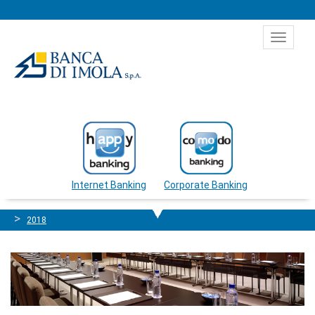
Salta al contenuto
Toggle
navigat
Internet Banking
Corporate Banking
2018