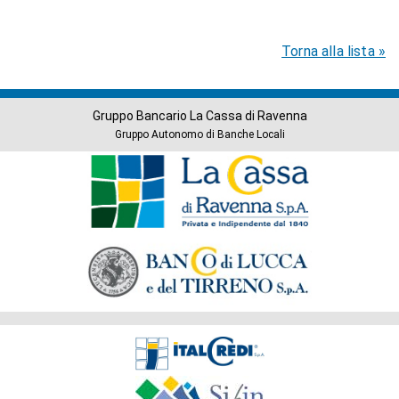
Torna alla lista »
Gruppo Bancario La Cassa di Ravenna
Gruppo Autonomo di Banche Locali
Banche
del
Gruppo
Società
del
Gruppo