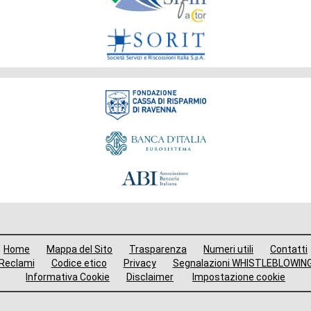
Fondazione
Menù
Home
Mappa del Sito
Trasparenza
Numeri utili
Contatti
i
Reclami
Codice etico
Privacy
Segnalazioni WHISTLEBLOWIN
Informativa Cookie
Disclaimer
Impostazione cookie
avigazione