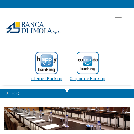
Salta al contenuto
Toggle
navigat
Internet Banking
Corporate Banking
2022