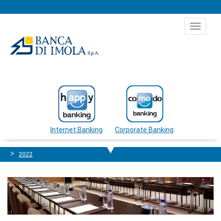
Salta al contenuto
Toggle
navigat
Internet Banking
Corporate Banking
2022