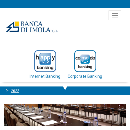
Salta al contenuto
Toggle
navigat
Internet Banking
Corporate Banking
2022