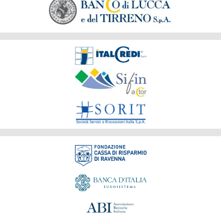
Società
del
Gruppo
Fondazione