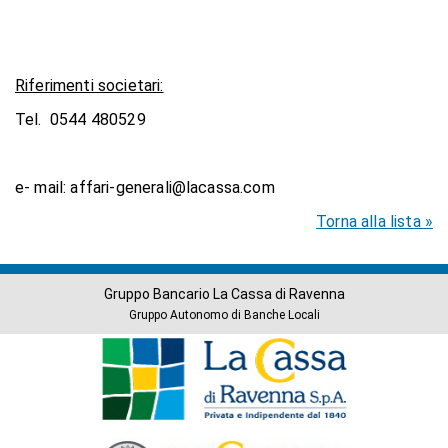
Riferimenti societari:
Tel. 0544 480529
e- mail: affari-generali@lacassa.com
Torna alla lista »
Gruppo Bancario La Cassa di Ravenna
Gruppo Autonomo di Banche Locali
Banche
del
Gruppo