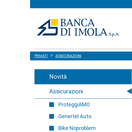
Menu
Salta al contenuto
principale
PRIVATI
ASSICURAZIONI
Novità
Assicurazioni
ProteggiAMO
Genertel Auto
Bike Noproblem