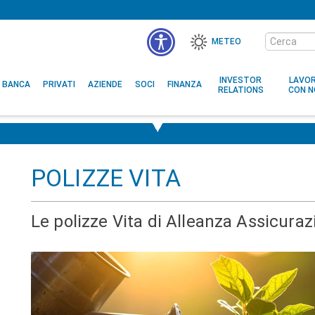
Cerca
METEO
nel
MENÙ
sito
ACCESSIBILITÀ
INVESTOR
LAVO
BANCA
PRIVATI
AZIENDE
SOCI
FINANZA
RELATIONS
CON N
POLIZZE VITA
Le polizze Vita di Alleanza Assicuraz