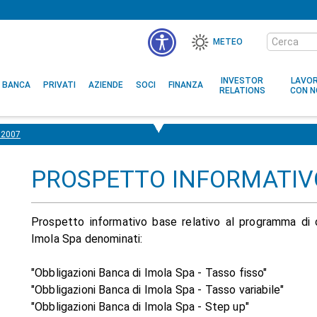
Cerca
METEO
nel
MENÙ
sito
ACCESSIBILITÀ
INVESTOR
LAVO
BANCA
PRIVATI
AZIENDE
SOCI
FINANZA
RELATIONS
CON N
2007
PROSPETTO INFORMATIV
Prospetto informativo base relativo al programma di of
Imola Spa denominati:
"Obbligazioni Banca di Imola Spa - Tasso fisso"
"Obbligazioni Banca di Imola Spa - Tasso variabile"
"Obbligazioni Banca di Imola Spa - Step up"