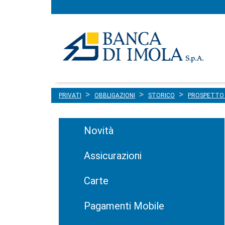
Menu
Salta al contenuto
principale
PRIVATI
OBBLIGAZIONI
STORICO
PROSPETTO 
Novità
Assicurazioni
Carte
Pagamenti Mobile